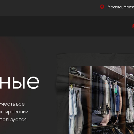
Москва, Молж
ные
учесть все
ектировании
пользуется