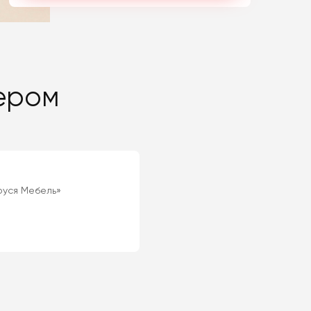
ером
уся Мебель»